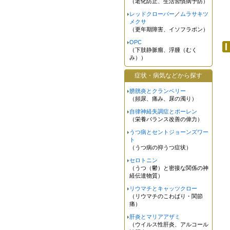
（老化防止、生活習慣病予防）
レッドクローバー
／
ムラサキツ
メクサ
（更年期障害、イソフラボン）
OPC
（下肢静脈瘤、浮腫（むく
ン
み））
症状・病気などから探す
膀胱炎とクランベリー
（頻尿、痛み、尿の濁り）
自律神経失調症とポーレン
（栄養バランス改善の偉力）
うつ病とセントジョーンズワー
ト
（うつ病の抑うつ症状）
セロトニン
（うつ（鬱）と密接な関係の神
経伝達物質）
リウマチとキャッツクロー
（リウマチのこわばり・関節
痛）
肝炎とマリアアザミ
（ウイルス性肝炎、アルコール