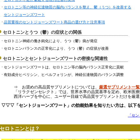
セロトニン等の神経伝達物質の脳内バランスを整え、鬱（うつ）を改善する
セントジョーンズワート
品質重視のセントジョーンズワート商品の選び方と注意事項
セロトニンとうつ（鬱）の症状との関係
セロトニン神経の働き鈍化により、うつ（鬱）病が発症
セロトニンバランスの正常化により、うつ（鬱）の症状が改善
セロトニンとセントジョーンズワートの密接な関連性
セントジョーンズワートは、セロトニン等の脳内バランス正常化に貢献
有効成分ヒペリシン、ヒペルフォリンが、神経伝達物質のバランス調整
⇒ お奨めの高品質サプリメントについては、
厳選サプリメント一覧
「リラクゼンセレクト」では、世界水準の品質基準を定め、欧米医療
西洋ハーブを中心に、ユーザー目線で高品質サプリメントだけを厳選
▽▽▽「セントジョーンズワート」の効能効果を知りたい方は、以下
「セン
セロトニンとは？