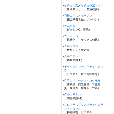
イチョウ葉
／
イチョウ葉エキス
（血液サラサラ、血流改善）
花粉エキス
／
ポーレン
（完全栄養食品、ポーレン）
カムカム
（ビタミンC、美肌）
カモミール
（抗糖化、リラックス効果）
カルシウム
（骨粗しょう症対策）
カルニチン
（燃焼力向上）
キャッツクロー
／
キャッツクロ
ウ
（リウマチ、自己免疫疾患）
クランベリー
／
ツルコケモモ
（膀胱炎、前立腺炎、腎盂腎
炎、尿道炎、排尿トラブル）
グルコサミン
（関節痛緩和）
クロフサスグリ
／
ブラックカラ
ント
／
カシス
（神経障害、リウマチ）