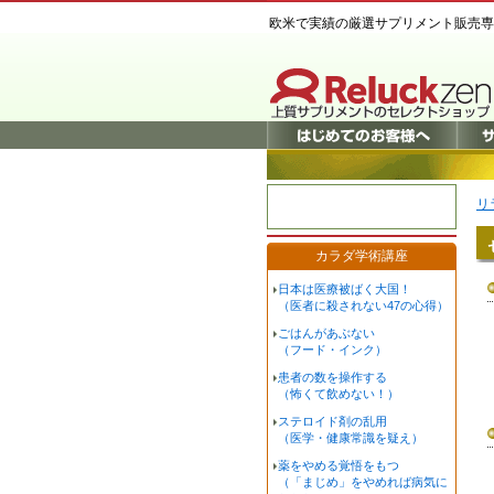
欧米で実績の厳選サプリメント販売専
リ
カラダ学術講座
日本は医療被ばく大国！
（医者に殺されない47の心得）
ごはんがあぶない
（フード・インク）
患者の数を操作する
（怖くて飲めない！）
ステロイド剤の乱用
（医学・健康常識を疑え）
薬をやめる覚悟をもつ
（「まじめ」をやめれば病気に