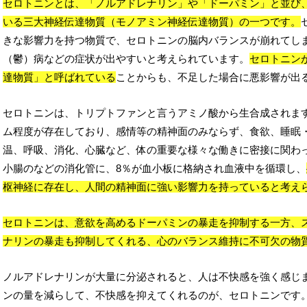
セロトニンとは、「ノルアドレナリン」や「ドーパミン」と並び
いる三大神経伝達物質（モノアミン神経伝達物質）の一つです。
きな影響力を持つ物質で、セロトニンの脳内バランスが崩れてし
（鬱）病などの症状が出やすいと考えられています。
セロトニン
達物質」と呼ばれている
ことからも、不足した場合に悪影響が出
セロトニンは、トリプトファンと言うアミノ酸から生合成されます
ム程度が存在しており、感情等の精神面のみならず、食欲、睡眠
温、呼吸、消化、心臓など、体の重要な様々な働きに密接に関わっ
小腸のなどの消化管に、8％が血小板に格納され血液中を循環し、
枢神経に存在し、人間の精神面に強い影響力を持っていると考え
セロトニンは、意欲を高めるドーパミンの暴走を抑制する一方、
ナリンの暴走も抑制してくれる、心のバランス維持に不可欠の物
ノルアドレナリンが大量に分泌されると、人は不快感を強く感じ
ンの量を減らして、不快感を抑えてくれるのが、セロトニンです