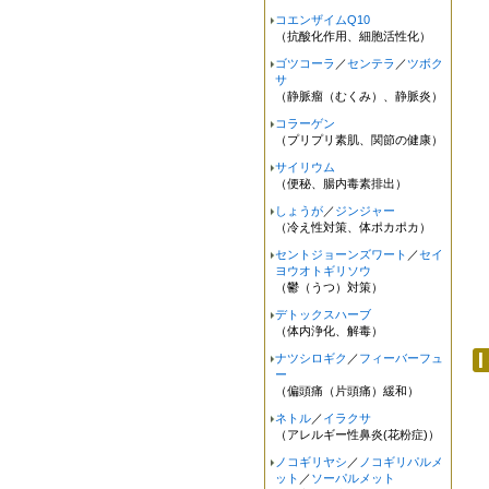
コエンザイムQ10
（抗酸化作用、細胞活性化）
ゴツコーラ
／
センテラ
／
ツボク
サ
（静脈瘤（むくみ）、静脈炎）
コラーゲン
（プリプリ素肌、関節の健康）
サイリウム
（便秘、腸内毒素排出）
しょうが
／
ジンジャー
（冷え性対策、体ポカポカ）
セントジョーンズワート
／
セイ
ヨウオトギリソウ
（鬱（うつ）対策）
デトックスハーブ
（体内浄化、解毒）
ナツシロギク
／
フィーバーフュ
ー
（偏頭痛（片頭痛）緩和）
ネトル
／
イラクサ
（アレルギー性鼻炎(花粉症)）
ノコギリヤシ
／
ノコギリパルメ
ット
／
ソーパルメット