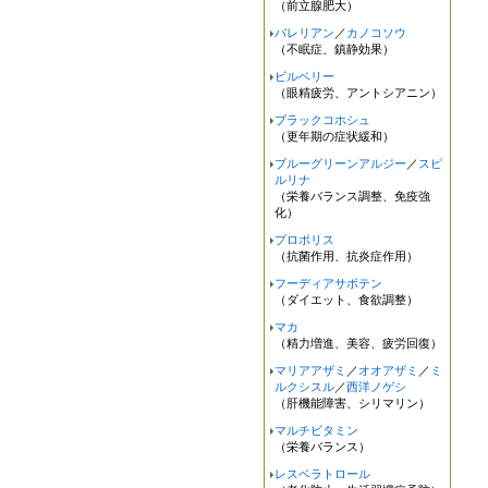
（前立腺肥大）
バレリアン
／
カノコソウ
（不眠症、鎮静効果）
ビルベリー
（眼精疲労、アントシアニン）
ブラックコホシュ
（更年期の症状緩和）
ブルーグリーンアルジー
／
スピ
ルリナ
（栄養バランス調整、免疫強
化）
プロポリス
（抗菌作用、抗炎症作用）
フーディアサボテン
（ダイエット、食欲調整）
マカ
（精力増進、美容、疲労回復）
マリアアザミ
／
オオアザミ
／
ミ
ルクシスル
／
西洋ノゲシ
（肝機能障害、シリマリン）
マルチビタミン
（栄養バランス）
レスベラトロール