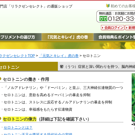
初めてのお客
門店「リラクゼンセレクト」の通販ショップ
ラクゼンセレクトTOP
>
「元気とキレイ」虎の巻
> セロトニン
鬱（うつ）症状と深い関わりを持つ、脳内神
セロトニン
セロトニンの働き・作用
「ノルアドレナリン」や「ドーパミン」と並ぶ、三大神経伝達物質の一つ
セロトニンは、意欲を高めるドーパミンの暴走を抑制
セロトニンは、ストレスに反応するノルアドレナリンの暴走を抑制
セロトニンは、幸福感をもたらす伝達物資
セロトニンの偉力
（詳細は下記を確認下さい）
●
セロトニンとは？
セロトニン不足が蔓延する現代社会の実情