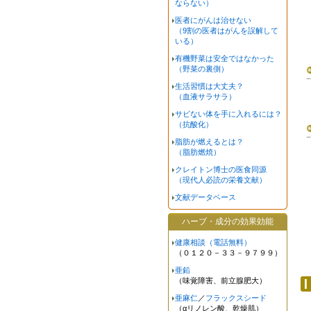
ならない）
医者にがんは治せない
（9割の医者はがんを誤解して
いる）
有機野菜は安全ではなかった
（野菜の裏側）
生活習慣は大丈夫？
（血液サラサラ）
サビない体を手に入れるには？
（抗酸化）
脂肪が燃えるとは？
（脂肪燃焼）
クレイトン博士の医食同源
（現代人必読の栄養文献）
文献データベース
ハーブ・成分の効果効能
健康相談（電話無料）
（０１２０－３３－９７９９）
亜鉛
（味覚障害、前立腺肥大）
亜麻仁
／
フラックスシード
（αリノレン酸、乾燥肌）