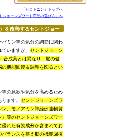
「セロトニン」トップへ
トジョーンズワート商品の選び方」へ
）を改善するセントジョー
ーパミン等の気分の調節に関わ
れていますが、
セントジョーン
つ）合成薬とは異なり、脳の健
脳の機能回復＆調整を図るとい
ン等の意欲や気分を高めるため
あります。
セントジョーンズワ
シン、モノアミン神経伝達物質
ン）等のセントジョーンズワー
に優れた有効成分が含まれてお
のバランスを整え脳の機能回復