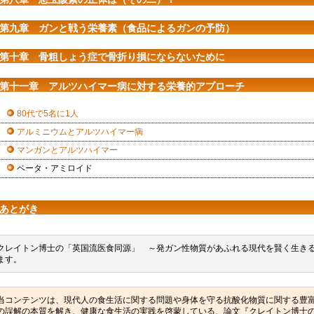
第九章 ガンと戦う栄養素（食品によるガンの予防）
第十章 骨粗しょう症で骨折り損にならないために
第十一章 アルツハイマー病に対する栄養的アプローチ
80代で5名に1人
アルミニウムとアルツハイマー病
マンガンとアルツハイマー
ベータ・アミロイド
あとがき
クレイトン博士の「英国流医食同源」 ～発ガン性物質があふれる現代を賢く生き
ます。
当コンテンツは、現代人の食生活に関する問題や身体を守る抗酸化物質に関する豊
の誤解の本質を解き、健康な食生活の実践を啓蒙している、論文『クレイトン博士