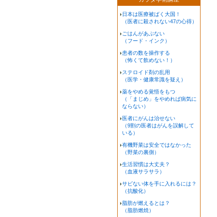
日本は医療被ばく大国！
（医者に殺されない47の心得）
ごはんがあぶない
（フード・インク）
患者の数を操作する
（怖くて飲めない！）
ステロイド剤の乱用
（医学・健康常識を疑え）
薬をやめる覚悟をもつ
（「まじめ」をやめれば病気に
ならない）
医者にがんは治せない
（9割の医者はがんを誤解して
いる）
有機野菜は安全ではなかった
（野菜の裏側）
生活習慣は大丈夫？
（血液サラサラ）
サビない体を手に入れるには？
（抗酸化）
脂肪が燃えるとは？
（脂肪燃焼）