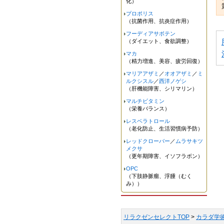
化）
プロポリス
（抗菌作用、抗炎症作用）
フーディアサボテン
（ダイエット、食欲調整）
マカ
（精力増進、美容、疲労回復）
マリアアザミ
／
オオアザミ
／
ミ
ルクシスル
／
西洋ノゲシ
（肝機能障害、シリマリン）
マルチビタミン
（栄養バランス）
レスベラトロール
（老化防止、生活習慣病予防）
レッドクローバー
／
ムラサキツ
メクサ
（更年期障害、イソフラボン）
OPC
（下肢静脈瘤、浮腫（むく
み））
リラクゼンセレクトTOP
>
カラダ学