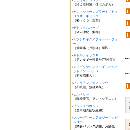
しょうが
／
ジンジャー
（冷え性対策、体ポカポカ）
セントジョーンズワート
／
セイ
ヨウオトギリソウ
（鬱（うつ）対策）
デトックスハーブ
（体内浄化、解毒）
ナツシロギク
／
フィーバーフュ
ー
（偏頭痛（片頭痛）緩和）
ネトル
／
イラクサ
（アレルギー性鼻炎(花粉症)）
ノコギリヤシ
／
ノコギリパルメ
ット
／
ソーパルメット
（前立腺肥大）
バレリアン
／
カノコソウ
（不眠症、鎮静効果）
ビルベリー
（眼精疲労、アントシアニン）
ブラックコホシュ
（更年期の症状緩和）
ブルーグリーンアルジー
／
スピ
ルリナ
（栄養バランス調整、免疫強