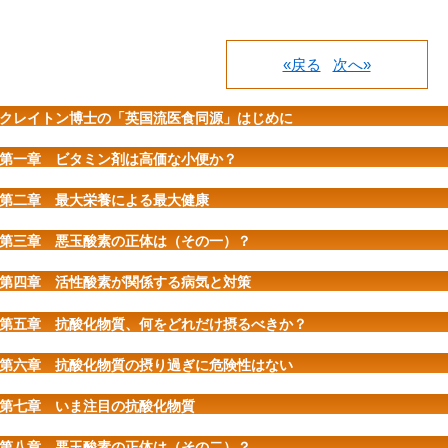
«戻る
次へ»
クレイトン博士の「英国流医食同源」はじめに
第一章 ビタミン剤は高価な小便か？
第二章 最大栄養による最大健康
第三章 悪玉酸素の正体は（その一）？
第四章 活性酸素が関係する病気と対策
第五章 抗酸化物質、何をどれだけ摂るべきか？
第六章 抗酸化物質の摂り過ぎに危険性はない
第七章 いま注目の抗酸化物質
第八章 悪玉酸素の正体は（その二）？