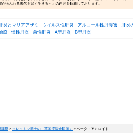
質があふれる現代を賢く生きる～』の内容を転載しております。
肝炎とマリアアザミ
ウイルス性肝炎
アルコール性肝障害
肝炎
治療
慢性肝炎
急性肝炎
A型肝炎
B型肝炎
術講座
>
クレイトン博士の「英国流医食同源」
> ベータ・アミロイド