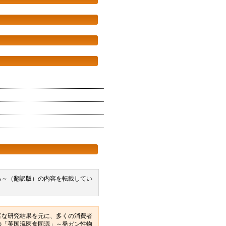
る～（翻訳版）の内容を転載してい
富な研究結果を元に、多くの消費者
の「英国流医食同源」～発ガン性物