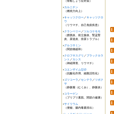
（骨粗しょう症対策）
カルニチン
（燃焼力向上）
キャッツクロー
／
キャッツクロ
ウ
（リウマチ、自己免疫疾患）
クランベリー
／
ツルコケモモ
（膀胱炎、前立腺炎、腎盂腎
炎、尿道炎、排尿トラブル）
グルコサミン
（関節痛緩和）
クロフサスグリ
／
ブラックカラ
ント
／
カシス
（神経障害、リウマチ）
コエンザイムQ10
（抗酸化作用、細胞活性化）
ゴツコーラ
／
センテラ
／
ツボク
サ
（静脈瘤（むくみ）、静脈炎）
コラーゲン
（プリプリ素肌、関節の健康）
サイリウム
（便秘、腸内毒素排出）