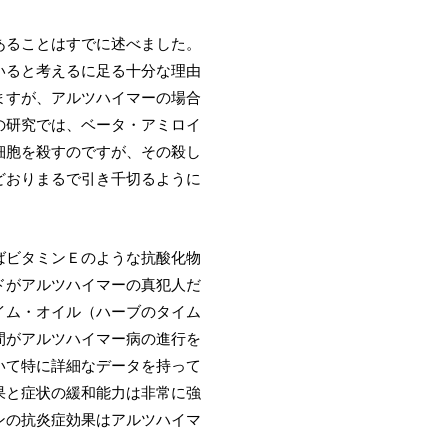
あることはすでに述べました。
いると考えるに足る十分な理由
ますが、アルツハイマーの場合
の研究では、ベータ・アミロイ
細胞を殺すのですが、その殺し
どおりまるで引き千切るように
ばビタミンＥのような抗酸化物
ドがアルツハイマーの真犯人だ
イム・オイル（ハーブのタイム
間がアルツハイマー病の進行を
いて特に詳細なデータを持って
果と症状の緩和能力は非常に強
ンの抗炎症効果はアルツハイマ