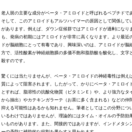
老人斑の主要な成分がベータ・アミロイドと呼ばれるペプチドで
そして、このアミロイドもアルツハイマーの原因として関係して
があります。例えば、ダウン症候群ではアミロイドが過剰になり
も、発病の初期にはアミロイドが非常に高くなります。より最近
ドが脳細胞にとって有毒であり、興味深いのは、アミロイドが脳
方で、活性酸素が神経細胞膜の多価不飽和脂肪酸を酸化し、文字
殺すのです。
驚くには当たりませんが、ベータ・アミロイドの神経毒性は例え
質によって阻害されます。したがって、かりにベータ・アミロイ
とすれば、脂溶性の抗酸化物質（ビタミンＥ）や、より強力なタ
から抽出）やカテキンガラーテ（お茶に多く含まれる）などの仲
抑える可能性はあるかも知れません。筆者としてはこの分野につ
いるわけではありませんが、理論的にはタイム・オイルの予防効
いものがあります。また、間接的ではありますが、インドメタシ
ーの予防に補助的な役割を果たすと思われます。