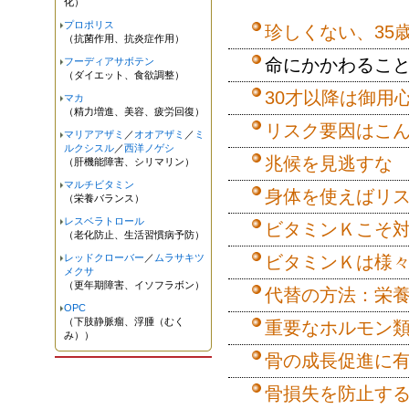
化）
プロポリス
珍しくない、35
（抗菌作用、抗炎症作用）
命にかかわるこ
フーディアサボテン
（ダイエット、食欲調整）
30才以降は御用
マカ
（精力増進、美容、疲労回復）
リスク要因はこ
マリアアザミ
／
オオアザミ
／
ミ
ルクシスル
／
西洋ノゲシ
兆候を見逃すな
（肝機能障害、シリマリン）
マルチビタミン
身体を使えばリ
（栄養バランス）
レスベラトロール
ビタミンＫこそ
（老化防止、生活習慣病予防）
レッドクローバー
／
ムラサキツ
ビタミンＫは様
メクサ
（更年期障害、イソフラボン）
代替の方法：栄
OPC
（下肢静脈瘤、浮腫（むく
重要なホルモン
み））
骨の成長促進に
骨損失を防止す