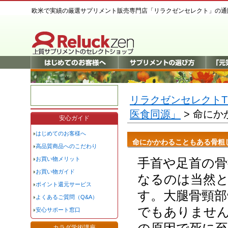
欧米で実績の厳選サプリメント販売専門店「リラクゼンセレクト」の通
リラクゼンセレクトT
医食同源」
> 命に
安心ガイド
はじめてのお客様へ
命にかかわることもある骨粗
高品質商品へのこだわり
お買い物メリット
手首や足首の
お買い物ガイド
なるのは当然
ポイント還元サービス
す。大腿骨頸部
よくあるご質問（Q&A）
でもありません
安心サポート窓口
カラダ学術講座