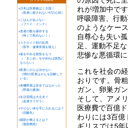
の原因で死に
れが増加中で
日本は医療被ばく大国！
（医者に殺されない47の心得）
呼吸障害、行
ごはんがあぶない
（フード・インク）
のようなケー
患者の数を操作する
自尊心も失い孤
（怖くて飲めない！）
ステロイド剤の乱用
足、運動不足
（医学・健康常識を疑え）
悲惨な悪循環
薬をやめる覚悟をもつ
（「まじめ」をやめれば病気に
ならない）
これを社会の
医者にがんは治せない
（9割の医者はがんを誤解して
おりです。骨
いる）
有機野菜は安全ではなかった
ガン、卵巣ガ
（野菜の裏側）
そして、アメリ
生活習慣は大丈夫？
（血液サラサラ）
医療費で百億ド
サビない体を手に入れるには？
（抗酸化）
わりには3百億
脂肪が燃えるとは？
ギリスでは5年
（脂肪燃焼）