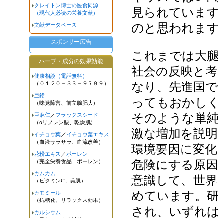
クレイトン博士の医食同源
見られていま
（現代人必読の栄養文献）
のと思われま
文献データベース
スポンサー広告
これまでは大腿
ハーブ・成分の効果効能
社会の反映と
健康相談（電話無料）
なり、先進国
（０１２０－３３－９７９９）
亜鉛
ってもおかし
（味覚障害、前立腺肥大）
そのような単
亜麻仁
／
フラックスシード
（αリノレン酸、乾燥肌）
激な増加を説
イチョウ葉
／
イチョウ葉エキス
（血液サラサラ、血流改善）
環境要因に変
花粉エキス
／
ポーレン
危険にする原
（完全栄養食品、ポーレン）
カムカム
意識して、世
（ビタミンC、美肌）
めています。
カモミール
（抗糖化、リラックス効果）
され、いずれ
カルシウム