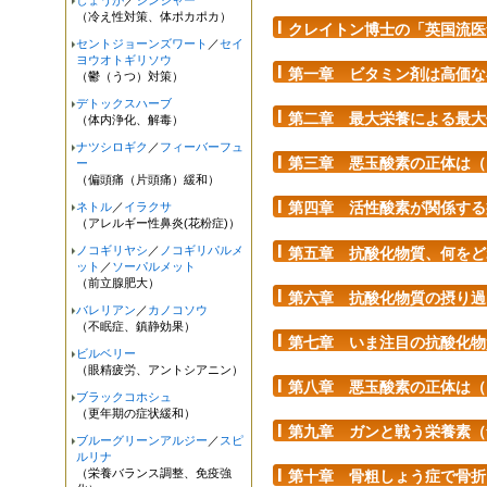
しょうが
／
ジンジャー
（冷え性対策、体ポカポカ）
クレイトン博士の「英国流医
セントジョーンズワート
／
セイ
ヨウオトギリソウ
第一章 ビタミン剤は高価な
（鬱（うつ）対策）
デトックスハーブ
第二章 最大栄養による最大
（体内浄化、解毒）
ナツシロギク
／
フィーバーフュ
第三章 悪玉酸素の正体は（
ー
（偏頭痛（片頭痛）緩和）
第四章 活性酸素が関係する
ネトル
／
イラクサ
（アレルギー性鼻炎(花粉症)）
ノコギリヤシ
／
ノコギリパルメ
第五章 抗酸化物質、何をど
ット
／
ソーパルメット
（前立腺肥大）
第六章 抗酸化物質の摂り過
バレリアン
／
カノコソウ
（不眠症、鎮静効果）
第七章 いま注目の抗酸化物
ビルベリー
（眼精疲労、アントシアニン）
第八章 悪玉酸素の正体は（
ブラックコホシュ
（更年期の症状緩和）
第九章 ガンと戦う栄養素（
ブルーグリーンアルジー
／
スピ
ルリナ
（栄養バランス調整、免疫強
第十章 骨粗しょう症で骨折