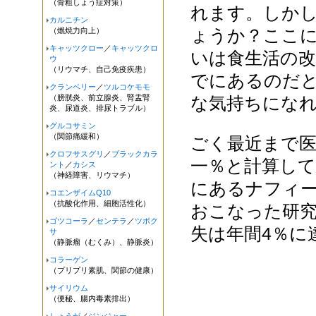
（骨粗しょう症対策）
れます。しか
カルニチン
ょうか？ここ
（燃焼力向上）
キャッツクロー
／
キャッツクロ
いは食生活の
ウ
（リウマチ、自己免疫疾患）
でにあるのだ
クランベリー
／
ツルコケモモ
（膀胱炎、前立腺炎、腎盂腎
な気持ちにな
炎、尿道炎、排尿トラブル）
グルコサミン
（関節痛緩和）
ごく最近まで医
クロフサスグリ
／
ブラックカラ
一％と計算し
ント
／
カシス
（神経障害、リウマチ）
にあるナフィー
コエンザイムQ10
（抗酸化作用、細胞活性化）
おこなった研究
ゴツコーラ
／
センテラ
／
ツボク
失は年間4％に
サ
（静脈瘤（むくみ）、静脈炎）
コラーゲン
（プリプリ素肌、関節の健康）
サイリウム
（便秘、腸内毒素排出）